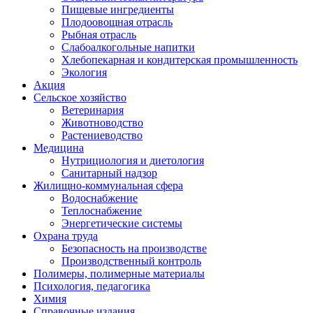
Пищевые ингредиенты
Плодоовощная отрасль
Рыбная отрасль
Слабоалкогольные напитки
Хлебопекарная и кондитерская промышленность
Экология
Акция
Сельское хозяйство
Ветеринария
Животноводство
Растениеводство
Медицина
Нутрициология и диетология
Санитарный надзор
Жилищно-коммунальная сфера
Водоснабжение
Теплоснабжение
Энергетические системы
Охрана труда
Безопасность на производстве
Производственный контроль
Полимеры, полимерные материалы
Психология, педагогика
Химия
Справочные издания