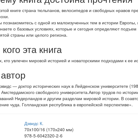
 этой книге страна тюльпанов, велосипедов и свободных нравов пр
похи.
ы познакомитесь с одной из малоизученных тем в истории Европы, к
знаете о базовых условиях, которые и сегодня определяют подъем 
зятой страны или целого региона.
 кого эта книга
х, кто увлечен мировой историей и новаторскими подходами к ее 
 автор
эвидс — доктор исторических наук в Лейденском университете (198
 Амстердамского свободного университета.Автор трудов по истории
ваний Нидерландов и другим разделам мировой истории. В соавто
ние чуда. Голландская республика в европейской перспективе».
Дэвидс К.
70x100/16 (170х240 мм)
978-5-6042320-2-6