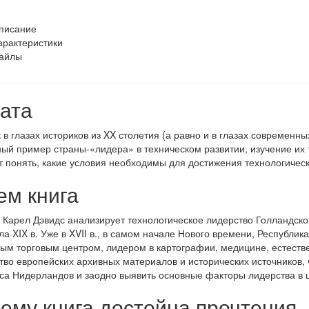
писание
арактеристики
айлы
ата
к в глазах историков из XX столетия (а равно и в глазах совреме
ый пример страны-«лидера» в техническом развитии, изучение их 
 понять, какие условия необходимы для достижения технологическ
ем книга
 Карел Дэвидс анализирует технологическое лидерство Голландско
ла XIX в. Уже в XVII в., в самом начале Нового времени, Республ
ым торговым центром, лидером в картографии, медицине, естестве
тво европейских архивных материалов и исторических источников,
са Нидерландов и заодно выявить основные факторы лидерства в 
ему книга достойна прочтения