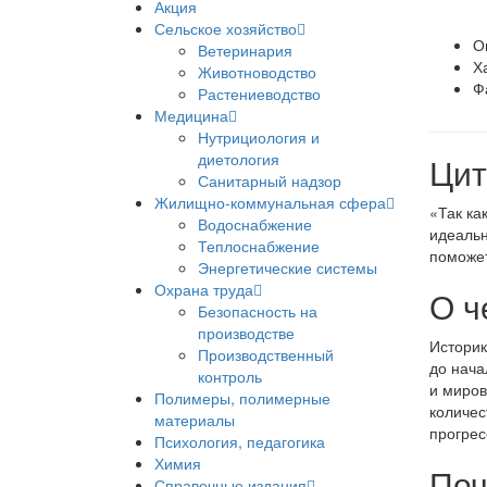
Акция
Сельское хозяйство
О
Ветеринария
Х
Животноводство
Ф
Растениеводство
Медицина
Нутрициология и
диетология
Цит
Санитарный надзор
Жилищно-коммунальная сфера
«Так ка
Водоснабжение
идеальн
Теплоснабжение
поможет
Энергетические системы
Охрана труда
О ч
Безопасность на
производстве
Историк
Производственный
до нача
контроль
и миров
Полимеры, полимерные
количес
материалы
прогрес
Психология, педагогика
Химия
Поч
Справочные издания