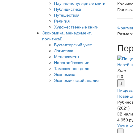
Научно-популярные книги
Количес
Публицистика
Год вых
Путешествия
Религия
Художественные книги
Фрагме
Экономика, менеджмент,
Размер:
политика
Пер
Бухгалтерский учет
Логистика
Менеджмент
Налогообложение
Таможенное дело
Хит
Экономика
0
Экономический анализ
Пищевы
Новейш
Рубинов
(2021)
В нали
4 950 р
Уже в к