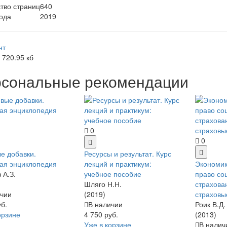
тво страниц
640
ода
2019
нт
 720.95 кб
сональные рекомендации
0
0
е добавки.
Ресурсы и результат. Курс
ая энциклопедия
лекций и практикум:
Экономик
 А.З.
учебное пособие
право со
Шляго Н.Н.
страхова
чии
(2019)
страховы
уб.
В наличии
Роик В.Д.
орзине
4 750 руб.
(2013)
Уже в корзине
В налич