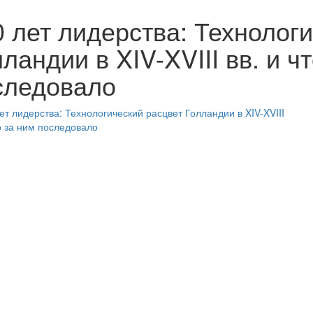
0 лет лидерства: Технолог
ландии в XIV-XVIII вв. и ч
следовало