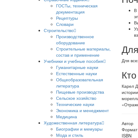
ГОСТы, техническая
В
документация
э
Рецептуры
В
Словари
У
Строительство
в
Производственное
оборудование
Для
Строительные материалы,
состав и применение
Для все
Учебники и учебные пособия
Гуманитарные науки
Кто
Естественные науки
Общеобразовательная
литература
Карел Д
Пищевые производства
истории
Сельское хозяйство
морепла
Технические науки
«Отраже
Экономика и менеджмент
Медицина
Художественная литература
Автор
Биографии и мемуары
Формат
Мода и стиль
ISBN