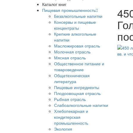
Каталог книг
45
Пищевая промышленность
Безалкогольные напитки
Гол
Консервы и пищевые
концентраты
по
Крепкие алкогольные
напитки
Масложировая отрасль
Молочная отрасль
Мясная отрасль
Общественное питание и
товароведение
Общетехническая
литература
Пищевые ингредиенты
Плодоовощная отрасль
Рыбная отрасль
Слабоалкогольные напитки
Хлебопекарная и
кондитерская
промышленность
Экология