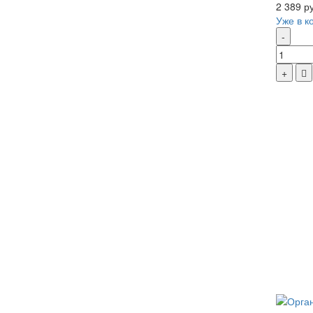
2 389 р
Уже в к