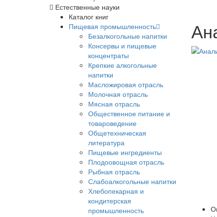
Естественные науки
Каталог книг
Ан
Пищевая промышленность
Безалкогольные напитки
Консервы и пищевые
концентраты
Крепкие алкогольные
напитки
Масложировая отрасль
Молочная отрасль
Мясная отрасль
Общественное питание и
товароведение
Общетехническая
литература
Пищевые ингредиенты
Плодоовощная отрасль
Рыбная отрасль
Слабоалкогольные напитки
Хлебопекарная и
кондитерская
О
промышленность