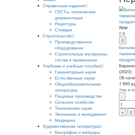
Справочные издания
ГОСТы, техническая
документация
Рецептуры
New
Словари
0
Строительство
Производственное
Биохим
оборудование
термиче
Строительные материалы,
продукт
состав и применение
Бараненк
Учебники и учебные пособия
(2023)
Гуманитарные науки
В нали
Естественные науки
1 950 р
Общеобразовательная
Уже в к
литература
Пищевые производства
Сельское хозяйство
Технические науки
Экономика и менеджмент
Медицина
Художественная литература
Биографии и мемуары