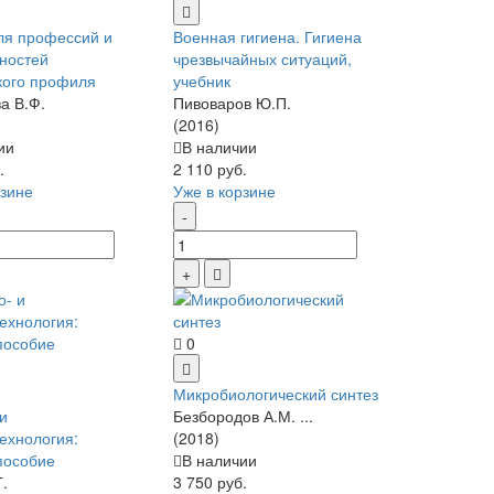
ля профессий и
Военная гигиена. Гигиена
ностей
чрезвычайных ситуаций,
кого профиля
учебник
а В.Ф.
Пивоваров Ю.П.
(2016)
ии
В наличии
.
2 110 руб.
рзине
Уже в корзине
0
Микробиологический синтез
и
Безбородов А.М. ...
ехнология:
(2018)
пособие
В наличии
Г.
3 750 руб.