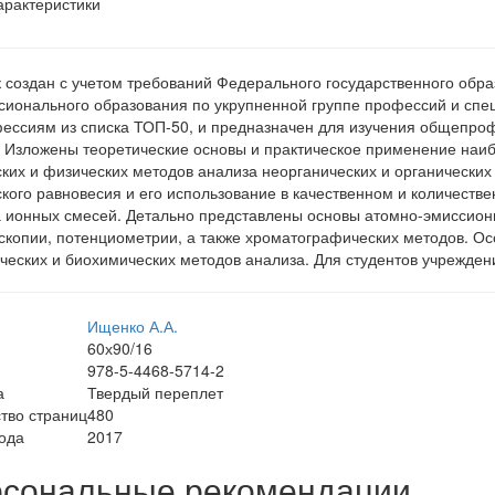
арактеристики
 создан с учетом требований Федерального государственного обра
ионального образования по укрупненной группе профессий и спец
ессиям из списка ТОП-50, и предназначен для изучения общепр
 Изложены теоретические основы и практическое применение наи
ких и физических методов анализа неорганических и органических
кого равновесия и его использование в качественном и количеств
 ионных смесей. Детально представлены основы атомно-эмиссион
скопии, потенциометрии, а также хроматографических методов. О
ческих и биохимических методов анализа. Для студентов учрежде
Ищенко А.А.
60х90/16
978-5-4468-5714-2
а
Твердый переплет
тво страниц
480
ода
2017
сональные рекомендации