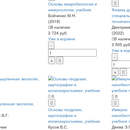
Основы микробиологии и
иммунологии, учебник
Физика д
Бойченко М.Н.
специаль
(2018)
техничес
В наличии
Дмитриев
2 724 руб.
(2022)
Уже в корзине
В налич
3 505 руб
Уже в ко
0
0
ленная экология,
Основы геодезии,
Иммуно- 
 В.Г.
картографии и
нанобиот
космоаэросъемки, учебник
учебное 
чии
Кусов В.С.
Деева Э.