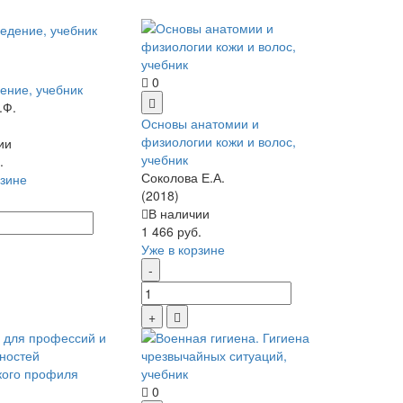
0
ение, учебник
.Ф.
Основы анатомии и
физиологии кожи и волос,
ии
учебник
.
Соколова Е.А.
рзине
(2018)
В наличии
1 466 руб.
Уже в корзине
0