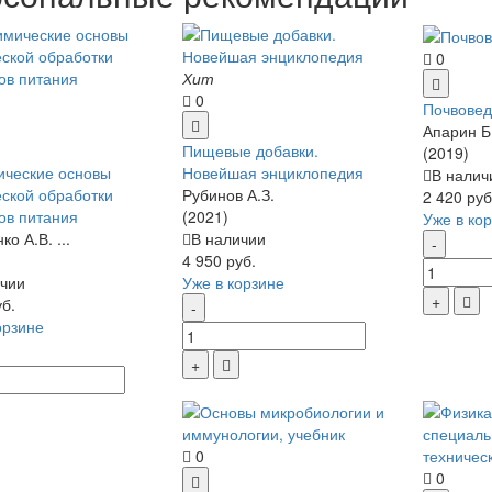
0
Хит
0
Почвовед
Апарин Б
Пищевые добавки.
(2019)
ические основы
Новейшая энциклопедия
В налич
ской обработки
Рубинов А.З.
2 420 руб
ов питания
(2021)
Уже в ко
о А.В. ...
В наличии
4 950 руб.
чии
Уже в корзине
уб.
орзине
0
0