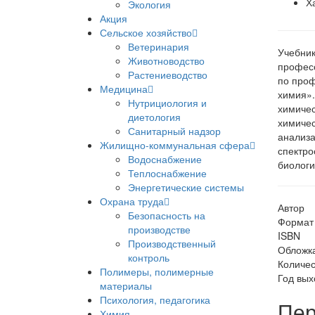
Х
Экология
Акция
Сельское хозяйство
Ветеринария
Учебник
Животноводство
професс
Растениеводство
по проф
Медицина
химия».
Нутрициология и
химичес
диетология
химичес
Санитарный надзор
анализа
Жилищно-коммунальная сфера
спектро
Водоснабжение
биологи
Теплоснабжение
Энергетические системы
Охрана труда
Автор
Безопасность на
Формат
производстве
ISBN
Производственный
Обложк
контроль
Количес
Полимеры, полимерные
Год вых
материалы
Психология, педагогика
Пер
Химия