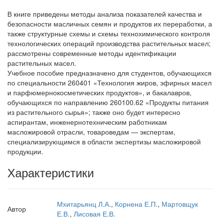
В книге приведены методы анализа показателей качества и
безопасности масличных семян и продуктов их переработки, а
также структурные схемы и схемы технохимического контроля
технологических операций производства растительных масел;
рассмотрены современные методы идентификации
растительных масел.
Учебное пособие предназначено для студентов, обучающихся
по специальности 260401 «Технология жиров, эфирных масел
и парфюмерно­косметических продуктов», и бакалавров,
обучающихся по направлению 260100.62 «Продукты питания
из растительного сырья»; также оно будет интересно
аспирантам, инженерно­техническим работникам
масложировой отрасли, товароведам — экспертам,
специализирующимся в области экспертизы масложировой
продукции.
Характеристики
Мхитарьянц Л.А.
,
Корнена Е.П.
,
Мартовщук
Автор
Е.В.
,
Лисовая Е.В.