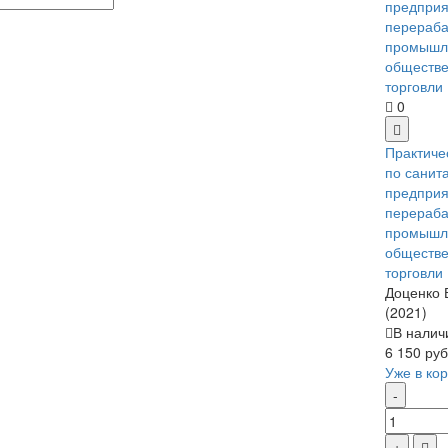
0
Практиче
по санит
предприя
перераб
промышл
обществе
торговли
Доценко 
(2021)
В налич
6 150 руб
Уже в ко