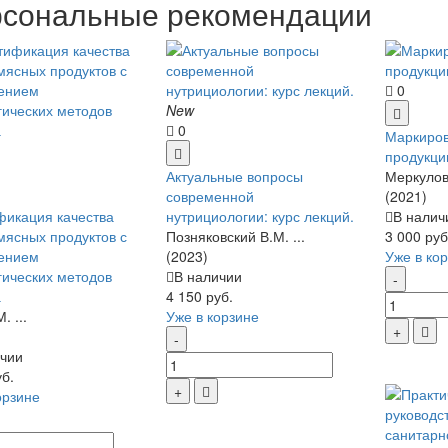
сональные рекомендации
0
New
0
Маркиров
продукци
Актуальные вопросы
Меркулова
современной
(2021)
икация качества
нутрициологии: курс лекций.
В налич
мясных продуктов с
Позняковский В.М. ...
3 000 руб
ением
(2023)
Уже в ко
гических методов
В наличии
а
4 150 руб.
. ...
Уже в корзине
чии
уб.
орзине