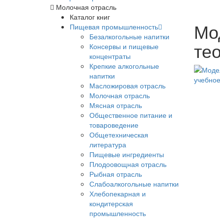
Молочная отрасль
Каталог книг
Мо
Пищевая промышленность
Безалкогольные напитки
те
Консервы и пищевые
концентраты
Крепкие алкогольные
напитки
Масложировая отрасль
Молочная отрасль
Мясная отрасль
Общественное питание и
товароведение
Общетехническая
литература
Пищевые ингредиенты
Плодоовощная отрасль
Рыбная отрасль
Слабоалкогольные напитки
Хлебопекарная и
кондитерская
промышленность