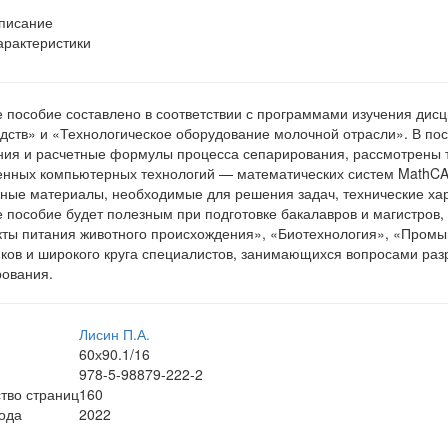
писание
арактеристики
 пособие составлено в соответствии с программами изучения ди
дств» и «Технологическое оборудование молочной отрасли». В по
ия и расчетные формулы процесса сепарирования, рассмотрены т
нных компьютерных технологий — математических систем MathCA
ные материалы, необходимые для решения задач, технические хар
 пособие будет полезным при подготовке бакалавров и магистров,
ты питания животного происхождения», «Биотехнология», «Промы
ков и широкого круга специалистов, занимающихся вопросами разр
ования.
Лисин П.А.
60х90.1/16
978-5-98879-222-2
тво страниц
160
ода
2022