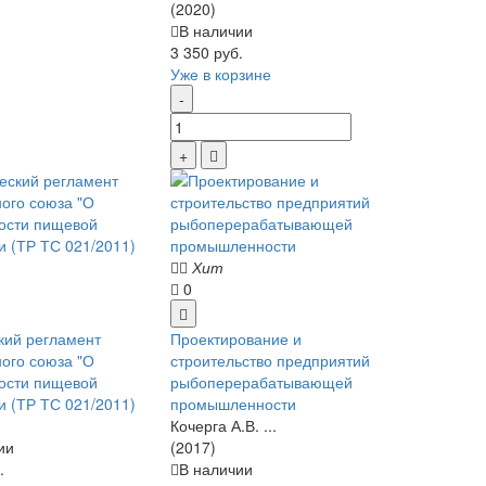
(2020)
В наличии
3 350 руб.
Уже в корзине
Хит
0
кий регламент
Проектирование и
ого союза "О
строительство предприятий
ости пищевой
рыбоперерабатывающей
и (ТР ТС 021/2011)
промышленности
Кочерга А.В. ...
ии
(2017)
.
В наличии