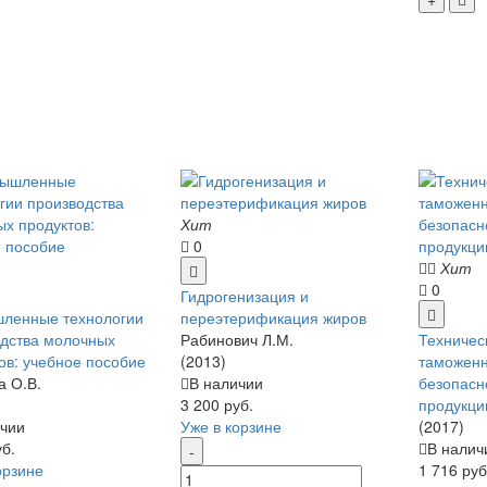
Хит
0
Хит
0
Гидрогенизация и
ленные технологии
переэтерификация жиров
дства молочных
Рабинович Л.М.
Техничес
ов: учебное пособие
(2013)
таможенн
а О.В.
В наличии
безопасн
3 200 руб.
продукци
чии
Уже в корзине
(2017)
уб.
В налич
орзине
1 716 руб