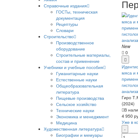
Пер
Справочные издания
ГОСТы, техническая
документация
Рецептуры
Словари
Строительство
Производственное
New
оборудование
0
Строительные материалы,
состав и применение
Идентиф
Учебники и учебные пособия
мяса и 
Гуманитарные науки
примен
Естественные науки
гистоло
Общеобразовательная
анализ
литература
Гиро Т.М
Пищевые производства
(2024)
Сельское хозяйство
В нали
Технические науки
4 950 р
Экономика и менеджмент
Уже в к
Медицина
Художественная литература
Биографии и мемуары