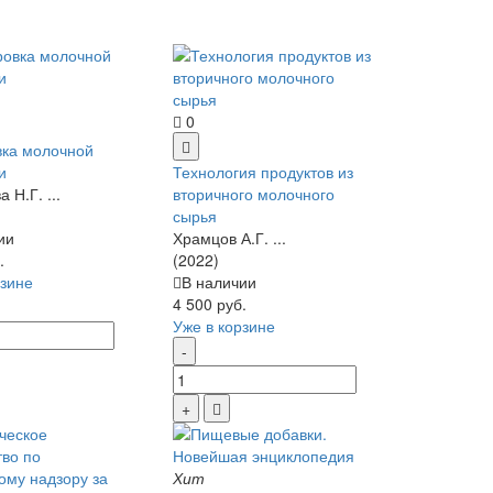
0
ка молочной
и
Технология продуктов из
 Н.Г. ...
вторичного молочного
сырья
ии
Храмцов А.Г. ...
.
(2022)
рзине
В наличии
4 500 руб.
Уже в корзине
Хит