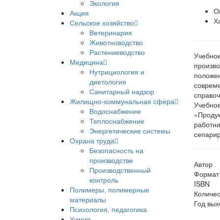
Экология
О
Акция
Х
Сельское хозяйство
Ветеринария
Животноводство
Растениеводство
Учебное
Медицина
произво
Нутрициология и
положен
диетология
совреме
Санитарный надзор
справоч
Жилищно-коммунальная сфера
Учебное
Водоснабжение
«Продук
Теплоснабжение
работни
Энергетические системы
сепарир
Охрана труда
Безопасность на
производстве
Автор
Производственный
Формат
контроль
ISBN
Полимеры, полимерные
Количес
материалы
Год вых
Психология, педагогика
Химия