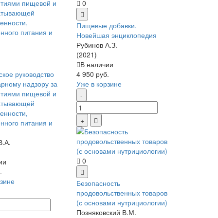
0
Пищевые добавки.
Новейшая энциклопедия
Рубинов А.З.
(2021)
В наличии
ское руководство
4 950 руб.
арному надзору за
Уже в корзине
тиями пищевой и
атывающей
енности,
нного питания и
В.А.
0
ии
.
рзине
Безопасность
продовольственных товаров
(с основами нутрициологии)
Позняковский В.М.