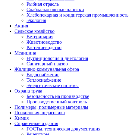
Рыбная отрасль
Слабоалкогольные напитки
Хлебопекарная и кондитерская промышленность
Экология
Акция
Сельское хозяйство
Ветеринария
Животноводство
Растениеводство
Медицина
Нутрициология и диетология
Санитарный надзор
Жилищно-коммунальная сфера
Водоснабжение
Теплоснабжение
Энергетические системы
Охрана труда
Безопасность на производстве
Производственный контроль
Полимеры, полимерные материалы
Психология, педагогика
Химия
Справочные издания
ГОСТы, техническая документация
Рецептуры