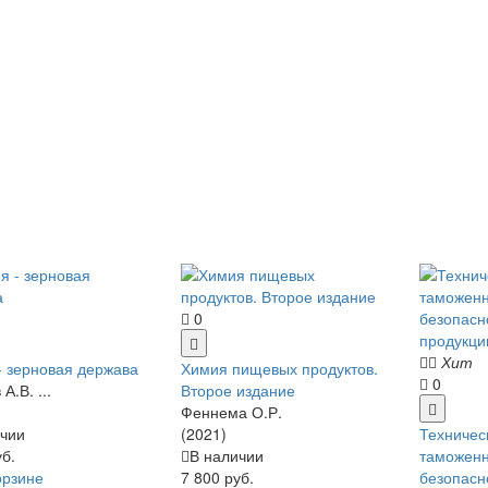
0
Хит
- зерновая держава
Химия пищевых продуктов.
0
А.В. ...
Второе издание
Феннема О.Р.
чии
(2021)
Техничес
уб.
В наличии
таможенн
орзине
7 800 руб.
безопасн