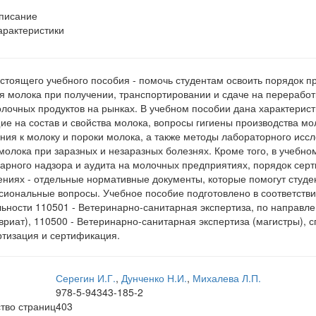
писание
арактеристики
стоящего учебного пособия - помочь студентам освоить порядок п
я молока при получении, транспортировании и сдаче на переработк
лочных продуктов на рынках. В учебном пособии дана характерист
е на состав и свойства молока, вопросы гигиены производства м
ния к молоку и пороки молока, а также методы лабораторного исс
молока при заразных и незаразных болезнях. Кроме того, в учебн
арного надзора и аудита на молочных предприятиях, порядок серт
ниях - отдельные нормативные документы, которые помогут студ
иональные вопросы. Учебное пособие подготовлено в соответстви
ьности 110501 - Ветеринарно-санитарная экспертиза, по направл
вриат), 110500 - Ветеринарно-санитарная экспертиза (магистры), 
тизация и сертификация.
Серегин И.Г.
,
Дунченко Н.И.
,
Михалева Л.П.
978-5-94343-185-2
тво страниц
403