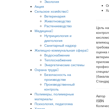
Экология
О
Акция
Х
Сельское хозяйство
Ветеринария
Животноводство
Растениеводство
Цель на
Медицина
контрол
Нутрициология и
кисломо
диетология
влияющи
Санитарный надзор
требова
Жилищно-коммунальная сфера
оценка 
Водоснабжение
ветерин
Теплоснабжение
приложе
Энергетические системы
професс
Охрана труда
специал
Безопасность на
(бакала
производстве
Стандар
Производственный
контроль
Полимеры, полимерные
Автор
материалы
ISBN
Психология, педагогика
Количес
Химия