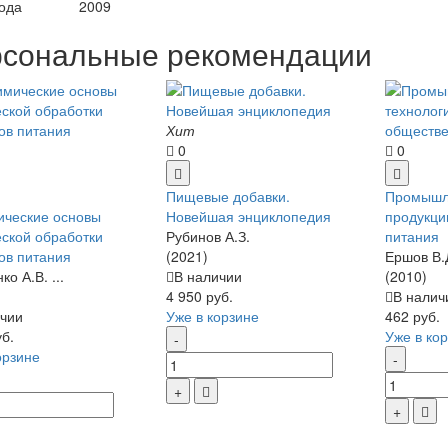
ода
2009
сональные рекомендации
Хит
0
0
Пищевые добавки.
Промышл
ические основы
Новейшая энциклопедия
продукци
ской обработки
Рубинов А.З.
питания
ов питания
(2021)
Ершов В.
о А.В. ...
В наличии
(2010)
4 950 руб.
В налич
чии
Уже в корзине
462 руб.
уб.
Уже в ко
орзине