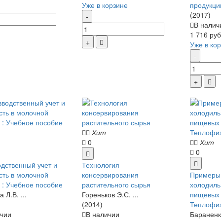
Уже в корзине
продукци
(2017)
В налич
1 716 руб
Уже в ко
Хит
0
Хит
0
дственный учет и
Технология
сть в молочной
консервирования
Примеры 
 : Учебное пособие
растительного сырья
холодиль
 Л.В. ...
Гореньков Э.С. ...
пищевых 
(2014)
Теплофиз
чии
В наличии
Бараненко