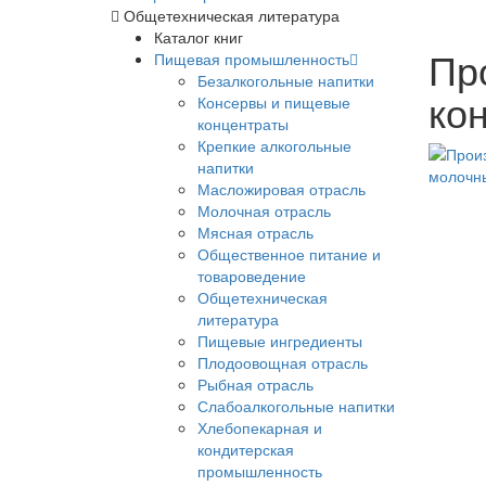
Общетехническая литература
Каталог книг
Пр
Пищевая промышленность
Безалкогольные напитки
ко
Консервы и пищевые
концентраты
Крепкие алкогольные
напитки
Масложировая отрасль
Молочная отрасль
Мясная отрасль
Общественное питание и
товароведение
Общетехническая
литература
Пищевые ингредиенты
Плодоовощная отрасль
Рыбная отрасль
Слабоалкогольные напитки
Хлебопекарная и
кондитерская
промышленность