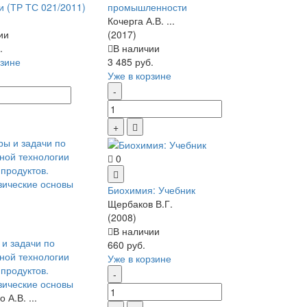
и (ТР ТС 021/2011)
промышленности
Кочерга А.В. ...
ии
(2017)
.
В наличии
рзине
3 485 руб.
Уже в корзине
0
Биохимия: Учебник
Щербаков В.Г.
(2008)
В наличии
и задачи по
660 руб.
ной технологии
Уже в корзине
продуктов.
ические основы
 А.В. ...