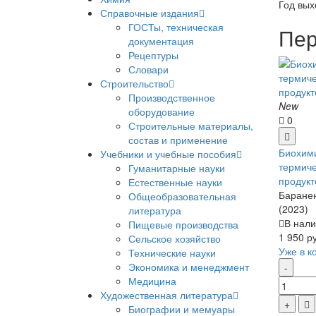
Год вых
Справочные издания
ГОСТы, техническая
Пер
документация
Рецептуры
Словари
Строительство
Производственное
New
оборудование
0
Строительные материалы,
состав и применение
Биохим
Учебники и учебные пособия
термиче
Гуманитарные науки
продукт
Естественные науки
Бараненк
Общеобразовательная
(2023)
литература
В нали
Пищевые производства
1 950 р
Сельское хозяйство
Уже в к
Технические науки
Экономика и менеджмент
Медицина
Художественная литература
Биографии и мемуары