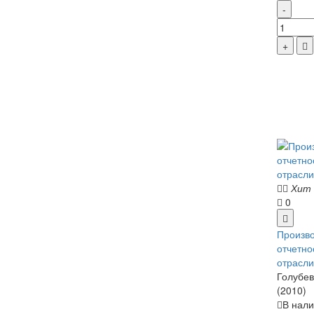
Хит
0
Произво
отчетно
отрасли
Голубева
(2010)
В нали