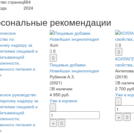
тво страниц
664
ода
2024
сональные рекомендации
Хит
0
0
КОЛЛАГЕН
Пищевые добавки.
свойства
Новейшая энциклопедия
Антипова 
Рубинов А.З.
(2019)
(2021)
В налич
В наличии
2 700 руб
еское руководство
4 950 руб.
Уже в ко
тарному надзору за
Уже в корзине
иятиями пищевой и
батывающей
ленности,
енного питания и
и