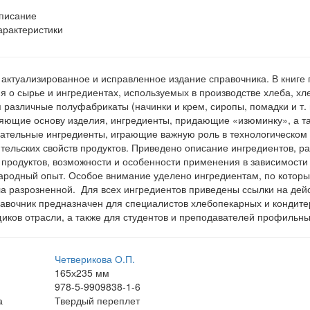
писание
арактеристики
 актуализированное и исправленное издание справочника. В книг
я о сырье и ингредиентах, используемых в производстве хлеба, хл
 различные полуфабрикаты (начинки и крем, сиропы, помадки и т.
яющие основу изделия, ингредиенты, придающие «изюминку», а т
ательные ингредиенты, играющие важную роль в технологическом
тельских свойств продуктов. Приведено описание ингредиентов, ра
 продуктов, возможности и особенности применения в зависимости
родный опыт. Особое внимание уделено ингредиентам, по которы
а разрозненной. Для всех ингредиентов приведены ссылки на дей
авочник предназначен для специалистов хлебопекарных и кондитер
иков отрасли, а также для студентов и преподавателей профильны
Четверикова О.П.
165х235 мм
978-5-9909838-1-6
а
Твердый переплет