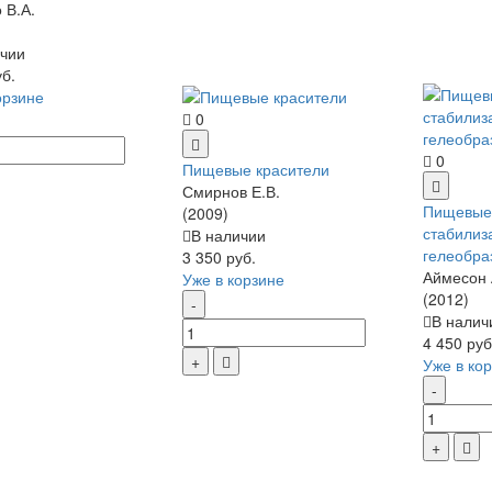
 В.А.
чии
уб.
орзине
0
0
Пищевые красители
Смирнов Е.В.
Пищевые 
(2009)
стабилиз
В наличии
гелеобра
3 350 руб.
Аймесон 
Уже в корзине
(2012)
В налич
4 450 руб
Уже в ко