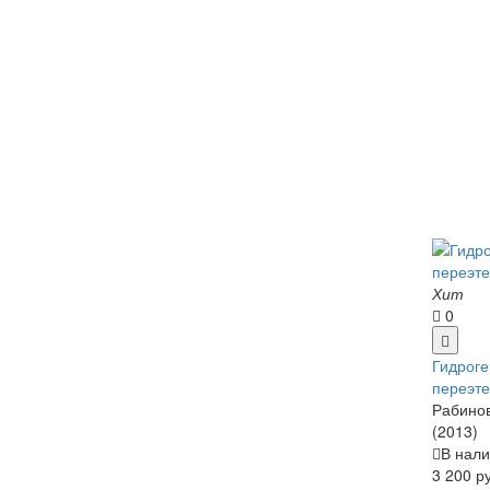
Хит
0
Гидроге
переэт
Рабинов
(2013)
В нали
3 200 р