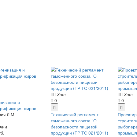
Хит
Хит
0
0
низация и
ерификация жиров
ич Л.М.
Технический регламент
Проектир
таможенного союза "О
строител
чии
безопасности пищевой
рыбопер
уб.
продукции (ТР ТС 021/2011)
промышл