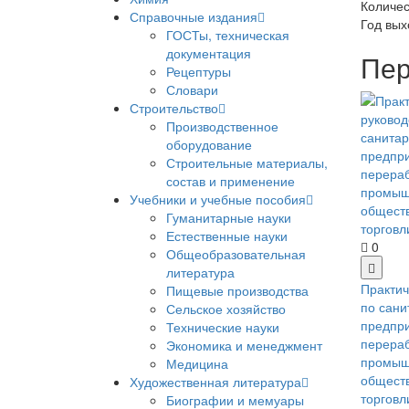
Количес
Справочные издания
Год вых
ГОСТы, техническая
документация
Пер
Рецептуры
Словари
Строительство
Производственное
оборудование
Строительные материалы,
состав и применение
Учебники и учебные пособия
Гуманитарные науки
Естественные науки
0
Общеобразовательная
литература
Практич
Пищевые производства
по сани
Сельское хозяйство
предпр
Технические науки
перера
Экономика и менеджмент
промыш
Медицина
обществ
Художественная литература
торговл
Биографии и мемуары