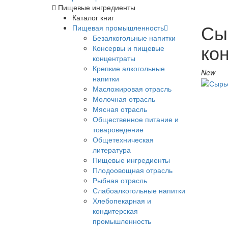
Пищевые ингредиенты
Каталог книг
Сы
Пищевая промышленность
Безалкогольные напитки
ко
Консервы и пищевые
концентраты
Крепкие алкогольные
New
напитки
Масложировая отрасль
Молочная отрасль
Мясная отрасль
Общественное питание и
товароведение
Общетехническая
литература
Пищевые ингредиенты
Плодоовощная отрасль
Рыбная отрасль
Слабоалкогольные напитки
Хлебопекарная и
кондитерская
промышленность