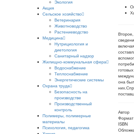
Экология
О
Акция
Х
Сельское хозяйство
Ветеринария
Животноводство
Растениеводство
Второе,
Медицина
сведени
Нутрициология и
включая
диетология
составл
Санитарный надзор
вспомог
Жилищно-коммунальная сфера
потреби
Водоснабжение
готовых
Теплоснабжение
междуна
Энергетические системы
она был
Охрана труда
них.Спр
Безопасность на
поставщ
производстве
Производственный
контроль
Автор
Полимеры, полимерные
Формат
материалы
ISBN
Психология, педагогика
Обложк
Химия