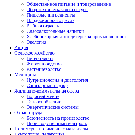
Общественное питание и товароведение
Общетехническая литература
Пищевые ингредиенты
Плодоовощная отрасль
Рыбная отрасль
Слабоалкогольные напитки
Хлебопекарная и кондитерская промышленность
Экология
Акция
Сельское хозяйство
Ветеринария
Животноводство
Растениеводство
Медицина
Нутрициология и диетология
Санитарный надзор
Жилищно-коммунальная сфера
Водоснабжение
Теплоснабжение
Энергетические системы
Охрана труда
Безопасность на производстве
Производственный контроль
Полимеры, полимерные материалы
Психология, педагогика