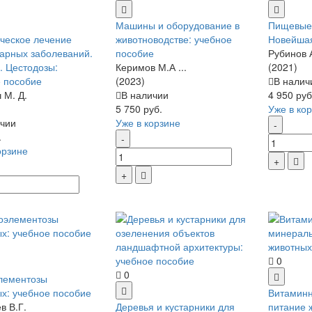
Машины и оборудование в
Пищевые 
ческое лечение
животноводстве: учебное
Новейша
арных заболеваний.
пособие
Рубинов 
I. Цестодозы:
Керимов М.А ...
(2021)
 пособие
(2023)
В налич
 М. Д.
В наличии
4 950 руб
5 750 руб.
Уже в ко
чии
Уже в корзине
.
орзине
0
0
лементозы
х: учебное пособие
Витаминн
в В.Г.
Деревья и кустарники для
питание 