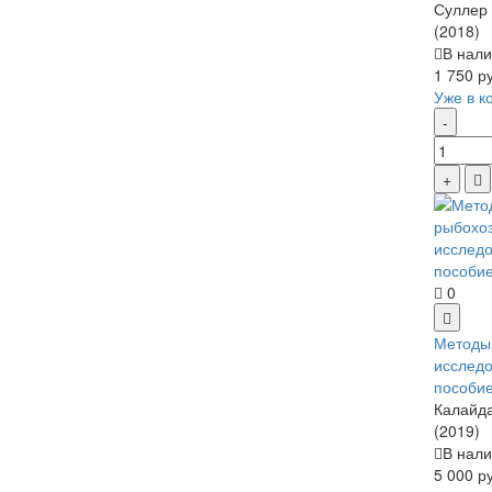
Суллер И
(2018)
В нали
1 750 р
Уже в к
0
Методы
исследо
пособи
Калайда 
(2019)
В нали
5 000 р