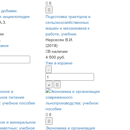
0
добавки.
я энциклопедия
Подготовка тракторов и
А.З.
сельскохозяйственных
машин и механизмов к
ии
работе, учебник
.
Нерсесян В.И.
рзине
(2018)
В наличии
4 500 руб.
Уже в корзине
0
ое и минеральное
животных: учебное
Экономика и организация