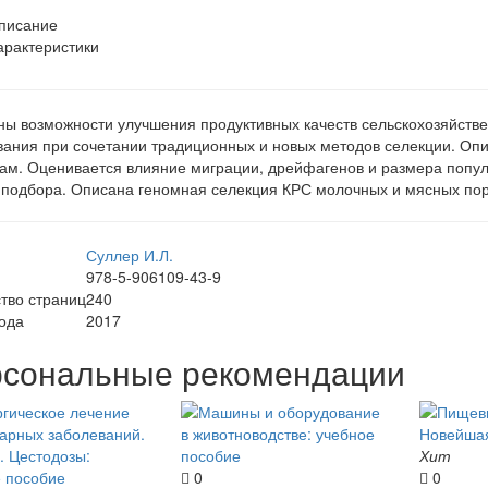
писание
арактеристики
ы возможности улучшения продуктивных качеств сельскохозяйствен
ания при сочетании традиционных и новых методов селекции. Опи
ам. Оценивается влияние миграции, дрейфагенов и размера попул
подбора. Описана геномная селекция КРС молочных и мясных пород
Суллер И.Л.
978-5-906109-43-9
тво страниц
240
ода
2017
сональные рекомендации
Хит
0
0