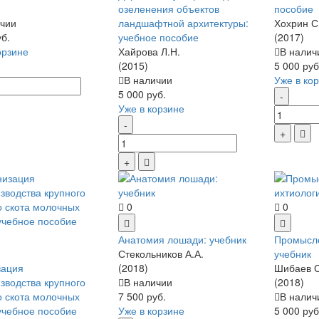
озеленения объектов
пособие
чии
ландшафтной архитектуры:
Хохрин С
уб.
учебное пособие
(2017)
орзине
Хайрова Л.Н.
В налич
(2015)
5 000 руб
В наличии
Уже в ко
5 000 руб.
Уже в корзине
0
0
Анатомия лошади: учебник
Промысло
Стекольников А.А.
учебник
зация
(2018)
Шибаев С
зводства крупного
В наличии
(2018)
о скота молочных
7 500 руб.
В налич
учебное пособие
Уже в корзине
5 000 руб