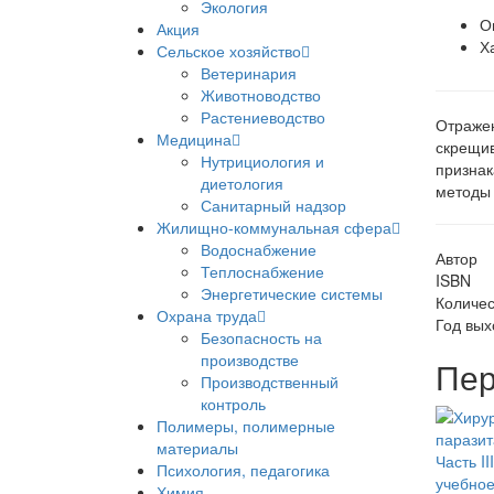
Экология
О
Акция
Х
Сельское хозяйство
Ветеринария
Животноводство
Растениеводство
Отражен
Медицина
скрещив
Нутрициология и
признак
диетология
методы 
Санитарный надзор
Жилищно-коммунальная сфера
Водоснабжение
Автор
Теплоснабжение
ISBN
Энергетические системы
Количес
Охрана труда
Год вых
Безопасность на
производстве
Пер
Производственный
контроль
Полимеры, полимерные
материалы
Психология, педагогика
Химия