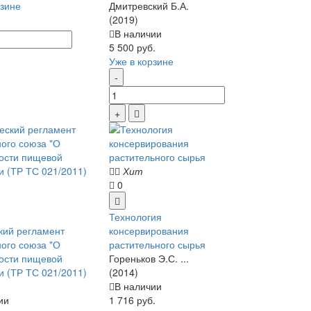
рзине
Дмитревский Б.А.
(2019)
В наличии
5 500 руб.
Уже в корзине
Хит
0
Технология
кий регламент
консервирования
ого союза "О
растительного сырья
ости пищевой
Гореньков Э.С. ...
и (ТР ТС 021/2011)
(2014)
В наличии
ии
1 716 руб.