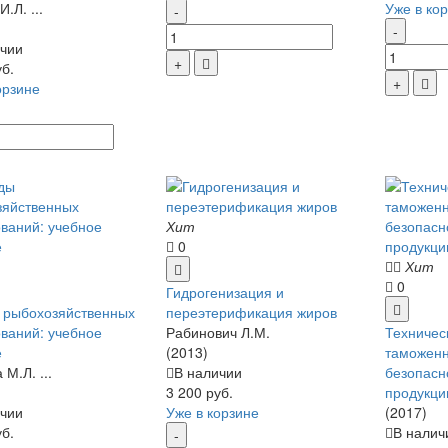
.Л. ...
Уже в ко
чии
уб.
орзине
Хит
0
Хит
0
Гидрогенизация и
 рыбохозяйственных
переэтерификация жиров
ваний: учебное
Рабинович Л.М.
Техничес
е
(2013)
таможенн
М.Л. ...
В наличии
безопасн
3 200 руб.
продукци
чии
Уже в корзине
(2017)
уб.
В налич