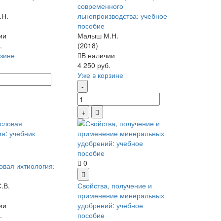
современного
.Н.
льнопроизводства: учебное
пособие
ии
Малыш М.Н.
.
(2018)
рзине
В наличии
4 250 руб.
Уже в корзине
0
вая ихтиология:
.В.
Свойства, получение и
применение минеральных
ии
удобрений: учебное
.
пособие