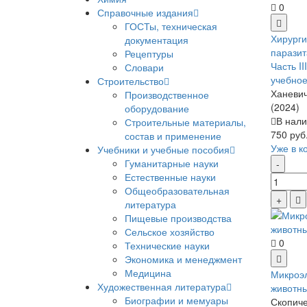
0
Справочные издания
ГОСТы, техническая
Хирурги
документация
паразит
Рецептуры
Часть II
Словари
учебное
Строительство
Ханевич
Производственное
(2024)
оборудование
В нали
Строительные материалы,
750 руб
состав и применение
Уже в к
Учебники и учебные пособия
Гуманитарные науки
Естественные науки
Общеобразовательная
литература
Пищевые производства
Сельское хозяйство
0
Технические науки
Экономика и менеджмент
Медицина
Микроэ
Художественная литература
животны
Биографии и мемуары
Скопиче