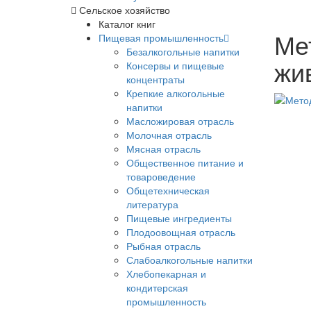
Сельское хозяйство
Каталог книг
Ме
Пищевая промышленность
Безалкогольные напитки
жи
Консервы и пищевые
концентраты
Крепкие алкогольные
напитки
Масложировая отрасль
Молочная отрасль
Мясная отрасль
Общественное питание и
товароведение
Общетехническая
литература
Пищевые ингредиенты
Плодоовощная отрасль
Рыбная отрасль
Слабоалкогольные напитки
Хлебопекарная и
кондитерская
промышленность