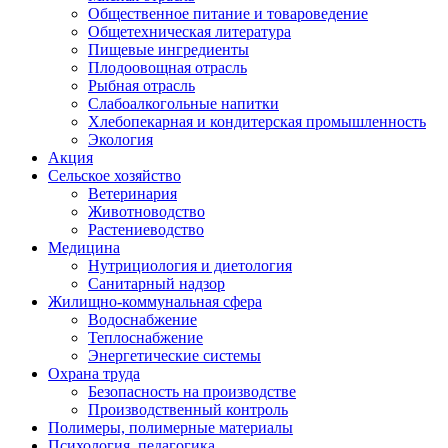
Общественное питание и товароведение
Общетехническая литература
Пищевые ингредиенты
Плодоовощная отрасль
Рыбная отрасль
Слабоалкогольные напитки
Хлебопекарная и кондитерская промышленность
Экология
Акция
Сельское хозяйство
Ветеринария
Животноводство
Растениеводство
Медицина
Нутрициология и диетология
Санитарный надзор
Жилищно-коммунальная сфера
Водоснабжение
Теплоснабжение
Энергетические системы
Охрана труда
Безопасность на производстве
Производственный контроль
Полимеры, полимерные материалы
Психология, педагогика