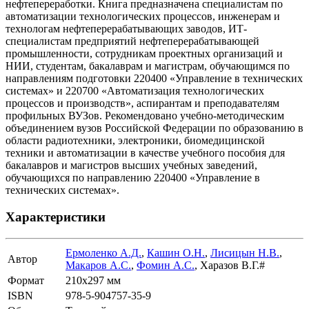
нефтепереработки. Книга предназначена специалистам по
автоматизации технологических процессов, инженерам и
технологам нефтеперерабатывающих заводов, ИТ-
специалистам предприятий нефтеперерабатывающей
промышленности, сотрудникам проектных организаций и
НИИ, студентам, бакалаврам и магистрам, обучающимся по
направлениям подготовки 220400 «Управление в технических
системах» и 220700 «Автоматизация технологических
процессов и производств», аспирантам и преподавателям
профильных ВУЗов. Рекомендовано учебно-методическим
объединением вузов Российской Федерации по образованию в
области радиотехники, электроники, биомедицинской
техники и автоматизации в качестве учебного пособия для
бакалавров и магистров высших учебных заведений,
обучающихся по направлению 220400 «Управление в
технических системах».
Характеристики
Ермоленко А.Д.
,
Кашин О.Н.
,
Лисицын Н.В.
,
Автор
Макаров А.С.
,
Фомин А.С.
, Харазов В.Г.#
Формат
210х297 мм
ISBN
978-5-904757-35-9