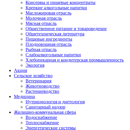
Консервы и пищевые концентраты
Крепкие алкогольные напитки
Масложировая отрасль
Молочная отрасль
Мясная отрасль
Общественное питание и товароведение
Общетехническая литература
Пищевые ингредиенты
Плодоовощная отрасль
Рыбная отрасль
Слабоалкогольные напитки
Хлебопекарная и кондитерская промышленность
Экология
Акция
Сельское хозяйство
Ветеринария
Животноводство
Растениеводство
Медицина
Нутрициология и диетология
Санитарный надзор
Жилищно-коммунальная сфера
Водоснабжение
Теплоснабжение
Энергетические системы